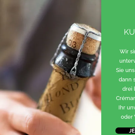
KU
Wir s
unter
Sie uns
dann 
drei
Crémant
Ihr un
oder 
J