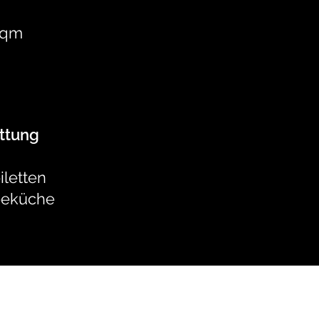
0 qm
ttung
oiletten
Teeküche