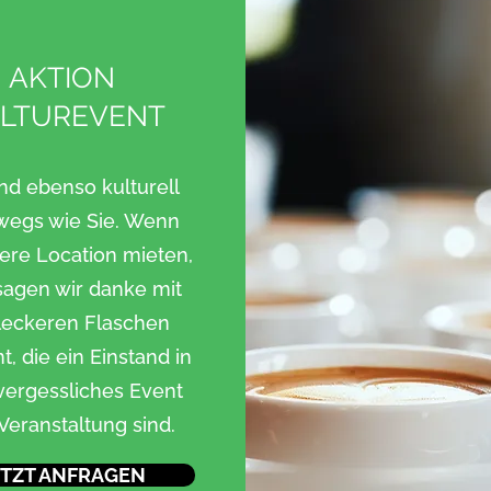
AKTION
LTUREVENT
ind ebenso kulturell
wegs wie Sie. Wenn
ere Location mieten,
sagen wir danke mit
 leckeren Flaschen
, die ein Einstand in
vergessliches Event
Veranstaltung sind.
ETZT ANFRAGEN