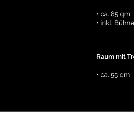
• ca. 85 qm
• inkl. Bühn
Raum mit Tr
• ca. 55 qm