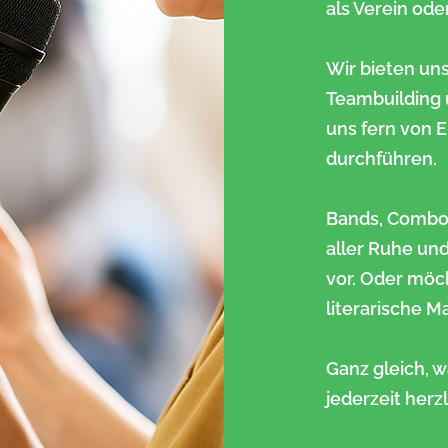
als Verein od
Wir bieten un
Teambuilding
uns fern von E
durchführen.
Bands, Combos
aller Ruhe und
vor.
Oder möcht
literarische M
Ganz gleich, w
jederzeit herz