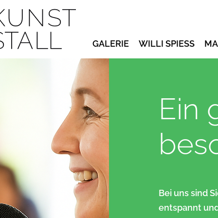
GALERIE
WILLI SPIESS
MA
Ein 
beso
Bei uns sind S
entspannt und