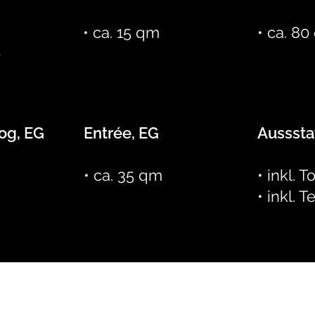
• ca. 15 qm
• ca. 8
e
og, EG
Entrée, EG
Ausssta
• ca. 35 qm
• inkl. T
• inkl. 